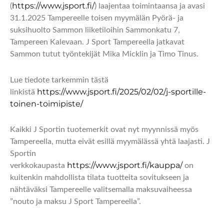
https://www.jsport.fi/
(
) laajentaa toimintaansa ja avasi
31.1.2025 Tampereelle toisen myymälän Pyörä- ja
suksihuolto Sammon liiketiloihin Sammonkatu 7,
Tampereen Kalevaan. J Sport Tampereella jatkavat
Sammon tutut työntekijät Mika Micklin ja Timo Tinus.
Lue tiedote tarkemmin tästä
https://www.jsport.fi/2025/02/02/j-sportille-
linkistä
toinen-toimipiste
/
Kaikki J Sportin tuotemerkit ovat nyt myynnissä myös
Tampereella, mutta eivät esillä myymälässä yhtä laajasti. J
Sportin
https://www.jsport.fi/kauppa/
verkkokaupasta
on
kuitenkin mahdollista tilata tuotteita sovitukseen ja
nähtäväksi Tampereelle valitsemalla maksuvaiheessa
”nouto ja maksu J Sport Tampereella”.