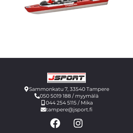
Sammonkatu 7, 33540 Tampere
050 5019 188 / myymälä
044 254 5115 / Mika
tampere@jsport.fi
F
I
a
n