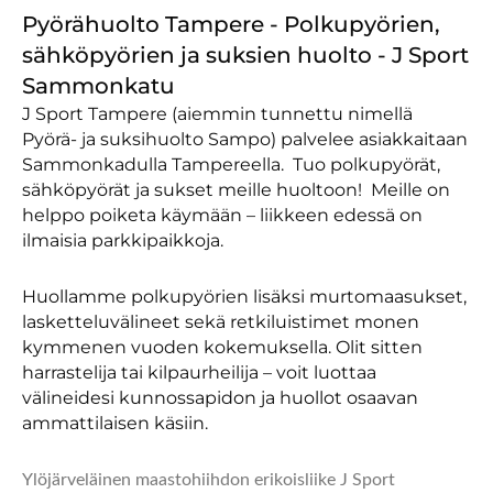
Pyörähuolto Tampere - Polkupyörien,
sähköpyörien ja suksien huolto - J Sport
Sammonkatu
J Sport Tampere (aiemmin tunnettu nimellä
Pyörä- ja suksihuolto Sampo)
palvelee asiakkaitaan
Sammonkadulla Tampereella.
Tuo polkupyörät,
sähköpyörät ja sukset meille huoltoon!
Meille on
helppo poiketa käymään – liikkeen edessä on
ilmaisia parkkipaikkoja.
Huollamme polkupyörien lisäksi murtomaasukset,
lasketteluvälineet sekä retkiluistimet monen
kymmenen vuoden kokemuksella. Olit sitten
harrastelija tai kilpaurheilija – voit luottaa
välineidesi kunnossapidon ja huollot osaavan
ammattilaisen käsiin.
Ylöjärveläinen maastohiihdon erikoisliike J Sport