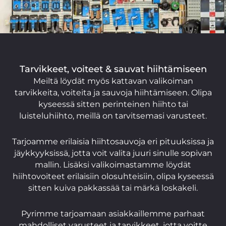
Tarvikkeet, voiteet & sauvat hiihtämiseen
Meiltä löydät myös kattavan valikoiman
tarvikkeita, voiteita ja sauvoja hiihtämiseen. Olipa
kyseessä sitten perinteinen hiihto tai
luisteluhiihto, meillä on tarvitsemasi varusteet.
Tarjoamme erilaisia hiihtosauvoja eri pituuksissa ja
jäykkyyksissä, jotta voit valita juuri sinulle sopivan
mallin. Lisäksi valikoimastamme löydät
hiihtovoiteet erilaisiin olosuhteisiin, olipa kyseessä
sitten kuiva pakkassää tai märkä loskakeli.
Pyrimme tarjoamaan asiakkaillemme parhaat
mahdolliset varusteet ja tarvikkeet, jotta voitte